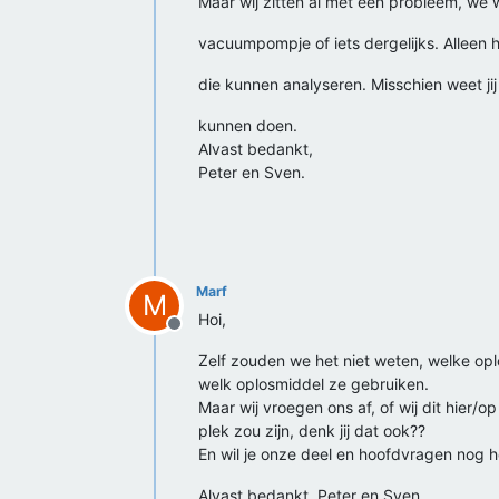
Maar wij zitten al met een probleem, we 
vacuumpompje of iets dergelijks. Alleen h
die kunnen analyseren. Misschien weet jij 
kunnen doen.
Alvast bedankt,
Peter en Sven.
Marf
M
Hoi,
Offline
Zelf zouden we het niet weten, welke opl
welk oplosmiddel ze gebruiken.
Maar wij vroegen ons af, of wij dit hie
plek zou zijn, denk jij dat ook??
En wil je onze deel en hoofdvragen nog h
Alvast bedankt, Peter en Sven