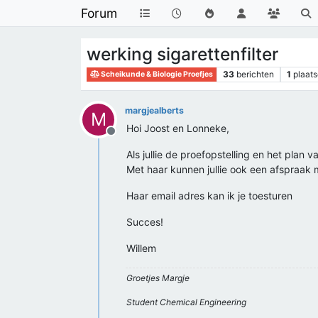
Forum
werking sigarettenfilter
33
berichten
1
plaats
Scheikunde & Biologie Proefjes
margjealberts
M
Hoi Joost en Lonneke,
Offline
Als jullie de proefopstelling en het pl
Met haar kunnen jullie ook een afspraak
Haar email adres kan ik je toesturen
Succes!
Willem
Groetjes Margje
Student Chemical Engineering