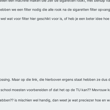
willen een machine maken die zelf de sigaretten rookt, met behulp v
ebben we een filter nodig die alle rook na de sigaretten filter opvan
wel wat voor filter hier geschikt voor is, of heb je een beter idee ho
ossing. Maar op die link, die hierboven ergens staat hebben ze dus 
r/op school moesten voorbereiden of dat het op de TU kan?? Mevrouw 
ebben?? is mischien wel handig, dan weet je wat preciezer hoe en wa