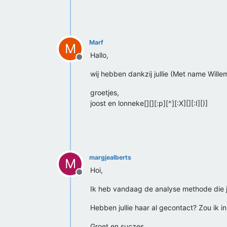
Marf
M
Hallo,
Offline
wij hebben dankzij jullie (Met name Wille
groetjes,
joost en lonneke[][][:p][^][:X][][:I][)]
margjealberts
M
Hoi,
Offline
Ik heb vandaag de analyse methode die ju
Hebben jullie haar al gecontact? Zou ik i
Groet en suczes