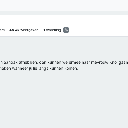
ers
48.4k
weergaven
1
watching
an van aanpak afhebben, dan kunnen we ermee naar mevrouw Knol gaa
 maken wanneer jullie langs kunnen komen.