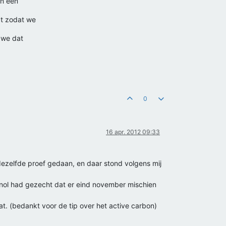
an een
gt zodat we
e we dat
0
16 apr. 2012 09:33
dezelfde proef gedaan, en daar stond volgens mij
knol had gezecht dat er eind november mischien
t. (bedankt voor de tip over het active carbon)