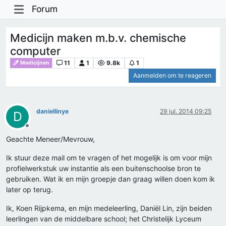
Forum
Medicijn maken m.b.v. chemische
computer
11
1
9.8k
1
Medicijnen
Aanmelden om te reageren
daniellinye
29 jul. 2014 09:25
D
Offline
Geachte Meneer/Mevrouw,
Ik stuur deze mail om te vragen of het mogelijk is om voor mijn
profielwerkstuk uw instantie als een buitenschoolse bron te
gebruiken. Wat ik en mijn groepje dan graag willen doen kom ik
later op terug.
Ik, Koen Rijpkema, en mijn medeleerling, Daniël Lin, zijn beiden
leerlingen van de middelbare school; het Christelijk Lyceum