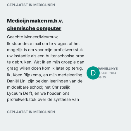
GEPLAATST IN MEDICIJNEN
Medicijn maken m.b.v.
chemische computer
Geachte Meneer/Mevrouw,
Ik stuur deze mail om te vragen of het
mogelijk is om voor mijn profielwerkstuk
uw instantie als een buitenschoolse bron
te gebruiken. Wat ik en mijn groepje dan
graag willen doen kom ik later op terug.
DANIELLINYE
D
29 JUL. 2014
Ik, Koen Rijpkema, en mijn medeleerling,
09:25
Daniël Lin, zijn beiden leerlingen van de
middelbare school; het Christelijk
Lyceum Delft, en we houden ons
profielwerkstuk over de synthese van
het medicijn Amoxilline m.b.v. een
chemische computer. We onderzoeken
GEPLAATST IN MEDICIJNEN
daarbij de optimale omstandigheden
waarbij deze productie het hoogst
haalbare rendement heeft. Natuurlijk is