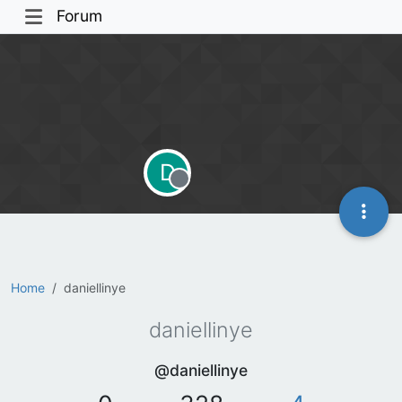
Forum
D
Offline
Home
daniellinye
daniellinye
@daniellinye