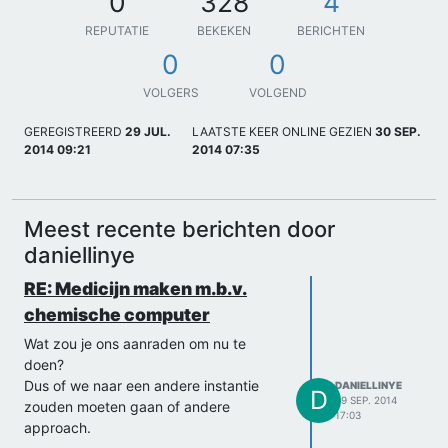
0
328
4
REPUTATIE
BEKEKEN
BERICHTEN
0
0
VOLGERS
VOLGEND
GEREGISTREERD
29 JUL.
LAATSTE KEER ONLINE GEZIEN
30 SEP.
2014 09:21
2014 07:35
Meest recente berichten door
daniellinye
RE: Medicijn maken m.b.v.
chemische computer
Wat zou je ons aanraden om nu te
doen?
Dus of we naar een andere instantie
DANIELLINYE
D
29 SEP. 2014
zouden moeten gaan of andere
17:03
approach.