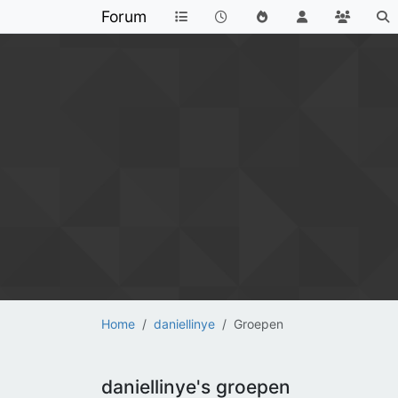
Forum
Home
daniellinye
Groepen
daniellinye's groepen