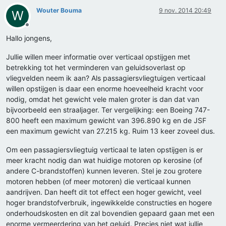
Wouter Bouma
9 nov. 2014 20:49
W
Offline
Hallo jongens,
Jullie willen meer informatie over verticaal opstijgen met
betrekking tot het verminderen van geluidsoverlast op
vliegvelden neem ik aan? Als passagiersvliegtuigen verticaal
willen opstijgen is daar een enorme hoeveelheid kracht voor
nodig, omdat het gewicht vele malen groter is dan dat van
bijvoorbeeld een straaljager. Ter vergelijking: een Boeing 747-
800 heeft een maximum gewicht van 396.890 kg en de JSF
een maximum gewicht van 27.215 kg. Ruim 13 keer zoveel dus.
Om een passagiersvliegtuig verticaal te laten opstijgen is er
meer kracht nodig dan wat huidige motoren op kerosine (of
andere C-brandstoffen) kunnen leveren. Stel je zou grotere
motoren hebben (of meer motoren) die verticaal kunnen
aandrijven. Dan heeft dit tot effect een hoger gewicht, veel
hoger brandstofverbruik, ingewikkelde constructies en hogere
onderhoudskosten en dit zal bovendien gepaard gaan met een
enorme vermeerdering van het geluid. Precies niet wat jullie