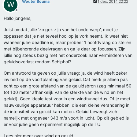
Wouter Bouma
1 dec. 2014 22:22
W
Offline
Hallo jongens,
Juist omdat jullie 'zo gek zijn van het onderwerp', moet je
oppassen dat je niet teveel hooi op je vork neemt. Ik weet niet
wanneer jullie deadline is, maar probeer 1 hoofdvraag op stellen
met bijbehorende deelvragen en ga je daar op focussen. Zijn
jullie nog steeds bezig met het onderzoek naar verminderen van
geluidsoverlast rondom Schiphol?
Om antwoord te geven op jullie vraag: ja, de wind heeft zeker
invloed op de voortplanting van geluid. Dat merk je alleen pas
echt op een grote afstand van de geluidsbron (zeg minimaal 50
tot 100 meter afhankelijk van de sterkte van de wind en het
geluid). Geen ideale test voor in een windtunnel dus. Of je moet
nauwkeurige apparatuur hebben, die een kleine verandering in
de intensiteit van geluid kan meten. Geluid beweegt zich
namelijk met ongeveer 343 m/s voort in lucht. Op dit gebied is
er voor jullie geen experiment mogelijk op de TU.
Lees hier meer over wind en geluid: