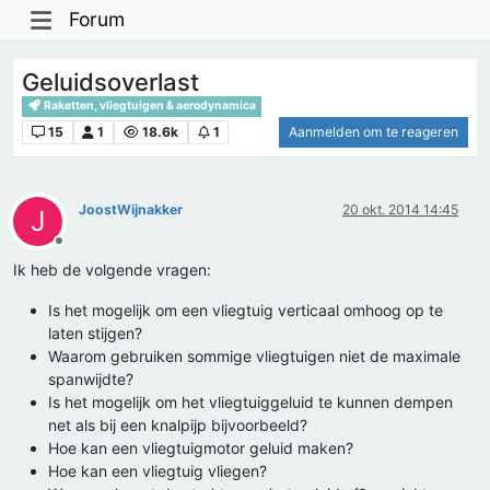
Forum
Geluidsoverlast
Raketten, vliegtuigen & aerodynamica
15
1
18.6k
1
Aanmelden om te reageren
JoostWijnakker
20 okt. 2014 14:45
J
Offline
Ik heb de volgende vragen:
Is het mogelijk om een vliegtuig verticaal omhoog op te
laten stijgen?
Waarom gebruiken sommige vliegtuigen niet de maximale
spanwijdte?
Is het mogelijk om het vliegtuiggeluid te kunnen dempen
net als bij een knalpijp bijvoorbeeld?
Hoe kan een vliegtuigmotor geluid maken?
Hoe kan een vliegtuig vliegen?