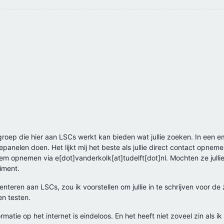
roep die hier aan LSCs werkt kan bieden wat jullie zoeken. In een e
nelen doen. Het lijkt mij het beste als jullie direct contact opneme
m opnemen via e[dot]vanderkolk[at]tudelft[dot]nl. Mochten ze jullie
iment.
imenteren aan LSCs, zou ik voorstellen om jullie in te schrijven voo
n testen.
matie op het internet is eindeloos. En het heeft niet zoveel zin als ik