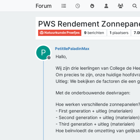
Forum
PWS Rendement Zonnepanel
9
berichten
1
plaatsers
7.0
Natuurkunde Proefjes
PetitllePaladinMax
P
Hallo,
Offline
Wij zijn drie leerlingen van College de 
Om precies te zijn, onze huidige hoofdvr
Uitleg: We bekijken de factoren die een
Met de onderbouwende deelvragen:
Hoe werken verschillende zonnepanelen
- First generation + uitleg (materialen)
- Second generation + uitleg (materialen)
- Third generation + uitleg (materialen)
Hoe beïnvloedt de omzetting van gelijks