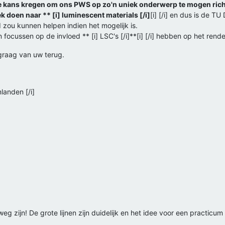
e kans kregen om ons PWS op zo'n uniek onderwerp te mogen richt
 doen naar ** [i] luminescent materials [/i]
[i] [/i] en dus is de TU
zou kunnen helpen indien het mogelijk is.
 focussen op de invloed ** [i] LSC's [/i]**[i] [/i] hebben op het re
 graag van uw terug.
landen [/i]
 weg zijn! De grote lijnen zijn duidelijk en het idee voor een practicum 