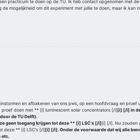
 een practicum te doen op de TU. Ik heb contact opgenomen met de 
g de mogelijkheid om dit experiment met jullie te doen, maar ik kan n
 brainstormen en afbakenen van ons pws, op een hoofdvraag en proef 
proef doen met ** [i] luminescent solar concentrators [/i]
[i] [/i] i
oor de TU Delft).
e geen toegang krijgen tot deze ** [i] LSC's [/i]
[i] [/i]. Nu zouden
 deze ** [i] LSC's [/i]
[i] [/i]. Onder de voorwaarde dat wij alle b
 etc.