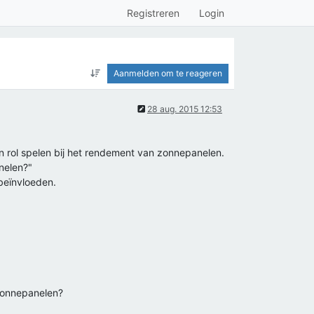
Registreren
Login
Aanmelden om te reageren
28 aug. 2015 12:53
n rol spelen bij het rendement van zonnepanelen.
nelen?"
beïnvloeden.
 zonnepanelen?