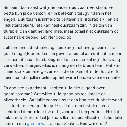
Benoem daarnaast wat jullie onder 'duurzaam' verstaan. Het
beste kun je de verschillen in betekenis terugvinden in het
engels. Duurzaam is immers te vertalen als [i]durable[/i] en als
[i]sustainable[/i]. Iets kan heel duurzaam zijn, in de zin van
durable, dan gaat het lang mee, maar totaal niet duurzaam op
sustainable gebied. Let hier goed op!
Jullie noemen de deelvraag 'hoe kun je het energieverlies zo
goed mogelijk beperken' en geven direct al aan dat het hier om
isolatiemateriaal draait. Mogelijk kun je dit ookal in je deelvraag
verwerken. Energieverlies is nu nog een te brede term. Het kan
immers ook om energieverlies in de keuken of in de douche. Ik
neem aan dat jullie doelen op het warm houden van een ruimte.
En dan een experiment. Hebben jullie hier al goed over
gebrainstormd? Wat willen jullie graag als resultaat zien
bijvoorbeeld. Wat jullie noemen over een box met dubbele wand
is inderdaad een goede optie. Je kunt een test doen voor
luchtdoorlatendheid, of voor bijvoorbeeld temperatuur. Het ligt
ook aan welk materiaal je zou willen testen. Misschien is het juist
leuk om een
groene wal
te onderzoeken. Hoe werkt dit?