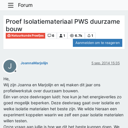
Forum
Proef Isolatiemateriaal PWS duurzame
bouw
6
1
6.7k
1
Natuurkunde Proefjes
Aanmelden om te reageren
JoannaMarjolijn
5 sep. 2014 15:35
J
Offline
He,
Wij zijn Joanna en Marjolijn en wij maken dit jaar ons
profielwerkstuk over duurzaam bouwen.
Één van onze deelvragen luidt: hoe kun je het energieverlies zo
goed mogelijk beperken. Deze deelvraag gaat over isolatie en
welke isolatie materialen het beste zijn. We wilde hieraan een
experiment koppelen waarin we zelf een paar isolatie materialen
willen testen.
Onze vraag aan jullie is hoe we dit het beste kunnen doen. We