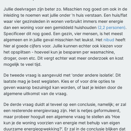
Jullie deelvragen zijn beter zo. Misschien nog goed om ook in de
inleiding te noemen wat jullie onder 'n huis verstaan. Een huis/flat
waar vier gezinsleden in wonen verbruikt immers meer energie
dan een woning voor een gemiddeld huishouden
(2,2 personen)
.
Specificeer dit nog goed. Een gezin, vier mensen, is het meest
algemeen en in jullie geval misschien het leukst. Het
nibud
heeft
hier al goede cijfers voor. Jullie kunnen echter ook kiezen voor
het opsplitsen - hoeveel kun je besparen per wasmachine,
droger, oven etc. Dit vergt echter wat meer onderzoek en kost
mogelijk te veel tijd.
De tweede vraag is aangevuld met 'onder andere isolatie'. Dit
laatste mag je best weglaten. Kies er of voor drie opties te
geven waarop bezuinigd kan worden, of laat je leiden door de
algemene uitkomst van de vraag.
De derde vraag duidt al teveel op een conclusie, namelijk; er zal
een resterende energievraag zijn. Het is netjes geformuleerd,
maar probeer hooguit een algemene vraag te stellen als 'Hoe
kun je de woning voorzien van energie met behulp van eigen
duurzame energieopwekking?'. Er zal in de conclusie blijken dat