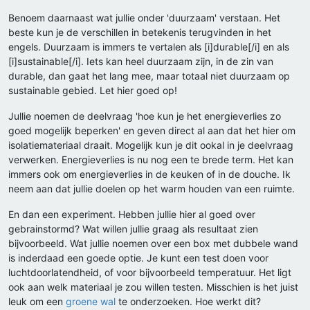
Benoem daarnaast wat jullie onder 'duurzaam' verstaan. Het
beste kun je de verschillen in betekenis terugvinden in het
engels. Duurzaam is immers te vertalen als [i]durable[/i] en als
[i]sustainable[/i]. Iets kan heel duurzaam zijn, in de zin van
durable, dan gaat het lang mee, maar totaal niet duurzaam op
sustainable gebied. Let hier goed op!
Jullie noemen de deelvraag 'hoe kun je het energieverlies zo
goed mogelijk beperken' en geven direct al aan dat het hier om
isolatiemateriaal draait. Mogelijk kun je dit ookal in je deelvraag
verwerken. Energieverlies is nu nog een te brede term. Het kan
immers ook om energieverlies in de keuken of in de douche. Ik
neem aan dat jullie doelen op het warm houden van een ruimte.
En dan een experiment. Hebben jullie hier al goed over
gebrainstormd? Wat willen jullie graag als resultaat zien
bijvoorbeeld. Wat jullie noemen over een box met dubbele wand
is inderdaad een goede optie. Je kunt een test doen voor
luchtdoorlatendheid, of voor bijvoorbeeld temperatuur. Het ligt
ook aan welk materiaal je zou willen testen. Misschien is het juist
leuk om een
groene wal
te onderzoeken. Hoe werkt dit?