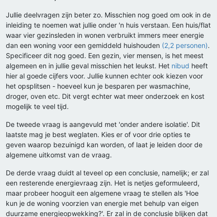
Jullie deelvragen zijn beter zo. Misschien nog goed om ook in de
inleiding te noemen wat jullie onder 'n huis verstaan. Een huis/flat
waar vier gezinsleden in wonen verbruikt immers meer energie
dan een woning voor een gemiddeld huishouden
(2,2 personen)
.
Specificeer dit nog goed. Een gezin, vier mensen, is het meest
algemeen en in jullie geval misschien het leukst. Het
nibud
heeft
hier al goede cijfers voor. Jullie kunnen echter ook kiezen voor
het opsplitsen - hoeveel kun je besparen per wasmachine,
droger, oven etc. Dit vergt echter wat meer onderzoek en kost
mogelijk te veel tijd.
De tweede vraag is aangevuld met 'onder andere isolatie'. Dit
laatste mag je best weglaten. Kies er of voor drie opties te
geven waarop bezuinigd kan worden, of laat je leiden door de
algemene uitkomst van de vraag.
De derde vraag duidt al teveel op een conclusie, namelijk; er zal
een resterende energievraag zijn. Het is netjes geformuleerd,
maar probeer hooguit een algemene vraag te stellen als 'Hoe
kun je de woning voorzien van energie met behulp van eigen
duurzame energieopwekking?'. Er zal in de conclusie blijken dat