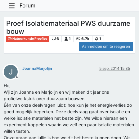
Forum
Proef Isolatiemateriaal PWS duurzame
bouw
6
1
6.7k
1
Natuurkunde Proefjes
Aanmelden om te reageren
JoannaMarjolijn
5 sep. 2014 15:35
J
Offline
He,
Wij zijn Joanna en Marjolijn en wij maken dit jaar ons
profielwerkstuk over duurzaam bouwen.
Één van onze deelvragen luidt: hoe kun je het energieverlies zo
goed mogelijk beperken. Deze deelvraag gaat over isolatie en
welke isolatie materialen het beste zijn. We wilde hieraan een
experiment koppelen waarin we zelf een paar isolatie materialen
willen testen.
Onze vraag aan jullie is hoe we dit het beste kunnen doen. We