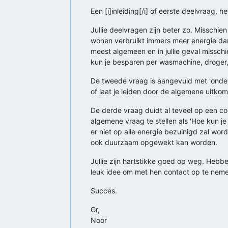
Een [i]inleiding[/i] of eerste deelvraag,
Jullie deelvragen zijn beter zo. Misschien
wonen verbruikt immers meer energie d
meest algemeen en in jullie geval misschi
kun je besparen per wasmachine, droger, 
De tweede vraag is aangevuld met 'onder 
of laat je leiden door de algemene uitko
De derde vraag duidt al teveel op een con
algemene vraag te stellen als 'Hoe kun j
er niet op alle energie bezuinigd zal w
ook duurzaam opgewekt kan worden.
Jullie zijn hartstikke goed op weg. Hebbe
leuk idee om met hen contact op te nemen
Succes.
Gr,
Noor