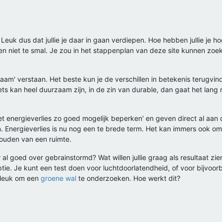
. Leuk dus dat jullie je daar in gaan verdiepen. Hoe hebben jullie j
d, en niet te smal. Je zou in het stappenplan van deze site kunnen 
aam' verstaan. Het beste kun je de verschillen in betekenis terugvin
i]. Iets kan heel duurzaam zijn, in de zin van durable, dan gaat het la
t energieverlies zo goed mogelijk beperken' en geven direct al aan da
n. Energieverlies is nu nog een te brede term. Het kan immers ook om
houden van een ruimte.
 al goed over gebrainstormd? Wat willen jullie graag als resultaat zi
e. Je kunt een test doen voor luchtdoorlatendheid, of voor bijvoorb
st leuk om een
groene wal
te onderzoeken. Hoe werkt dit?