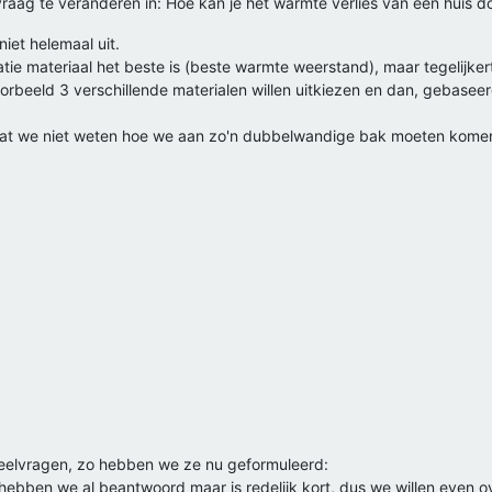
raag te veranderen in: Hoe kan je het warmte verlies van een huis do
iet helemaal uit.
atie materiaal het beste is (beste warmte weerstand), maar tegelijke
oorbeeld 3 verschillende materialen willen uitkiezen en dan, gebase
at we niet weten hoe we aan zo'n dubbelwandige bak moeten komen. 
elvragen, zo hebben we ze nu geformuleerd:
ebben we al beantwoord maar is redelijk kort, dus we willen even o