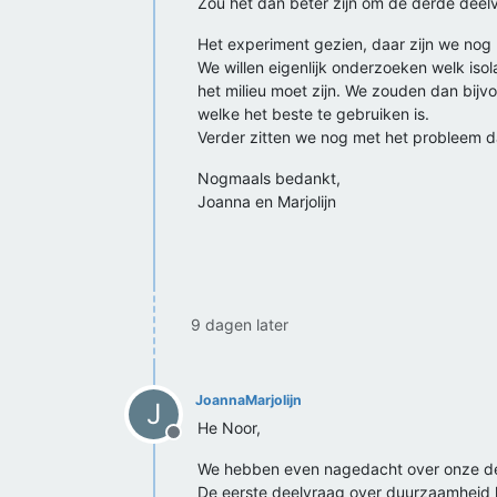
Zou het dan beter zijn om de derde deelv
Het experiment gezien, daar zijn we nog n
We willen eigenlijk onderzoeken welk isol
het milieu moet zijn. We zouden dan bijv
welke het beste te gebruiken is.
Verder zitten we nog met het probleem d
Nogmaals bedankt,
Joanna en Marjolijn
9 dagen later
JoannaMarjolijn
J
He Noor,
Offline
We hebben even nagedacht over onze de
De eerste deelvraag over duurzaamheid h