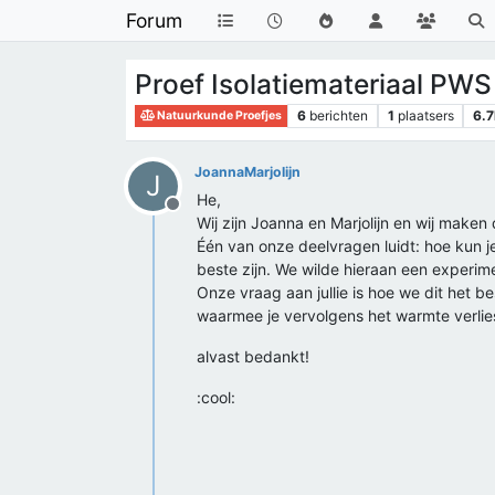
Forum
Proef Isolatiemateriaal P
6
berichten
1
plaatsers
6.7
Natuurkunde Proefjes
JoannaMarjolijn
J
He,
Offline
Wij zijn Joanna en Marjolijn en wij make
Één van onze deelvragen luidt: hoe kun je
beste zijn. We wilde hieraan een experime
Onze vraag aan jullie is hoe we dit het 
waarmee je vervolgens het warmte verlies
alvast bedankt!
:cool: