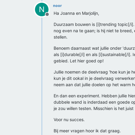
noor
N
Ha Joanna en Marjolijn,
Offline
Duurzaam bouwen is [i]trending topic[/i]
nog even na te gaan; is hij niet te bree
stellen.
Benoem daarnaast wat jullie onder 'duurz
als [i]durable[/i] en als [i]sustainable[/
gebied. Let hier goed op!
Jullie noemen de deelvraag 'hoe kun je he
kun je dit ookal in je deelvraag verwerke
neem aan dat jullie doelen op het warm 
En dan een experiment. Hebben jullie hier
dubbele wand is inderdaad een goede opti
je zou willen testen. Misschien is het jui
Voor nu succes.
Bij meer vragen hoor ik dat graag.