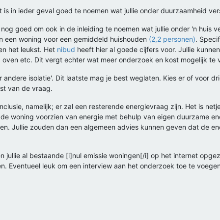
 het is in ieder geval goed te noemen wat jullie onder duurzaamheid ve
 nog goed om ook in de inleiding te noemen wat jullie onder 'n huis ve
an een woning voor een gemiddeld huishouden
(2,2 personen)
. Speci
en het leukst. Het
nibud
heeft hier al goede cijfers voor. Jullie kunn
oven etc. Dit vergt echter wat meer onderzoek en kost mogelijk te ve
andere isolatie'. Dit laatste mag je best weglaten. Kies er of voor 
mst van de vraag.
clusie, namelijk; er zal een resterende energievraag zijn. Het is ne
e de woning voorzien van energie met behulp van eigen duurzame ener
orden. Jullie zouden dan een algemeen advies kunnen geven dat de e
n jullie al bestaande [i]nul emissie woningen[/i] op het internet opg
. Eventueel leuk om een interview aan het onderzoek toe te voegen.