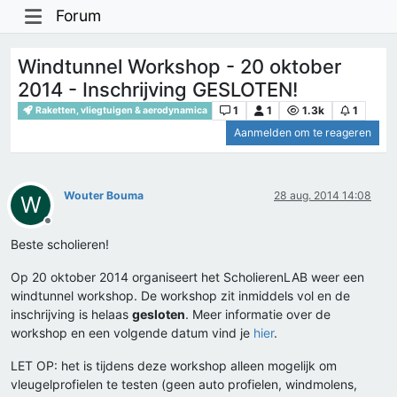
Forum
Windtunnel Workshop - 20 oktober
2014 - Inschrijving GESLOTEN!
1
1
1.3k
1
Raketten, vliegtuigen & aerodynamica
Aanmelden om te reageren
Wouter Bouma
28 aug. 2014 14:08
W
Offline
Beste scholieren!
Op 20 oktober 2014 organiseert het ScholierenLAB weer een
windtunnel workshop. De workshop zit inmiddels vol en de
inschrijving is helaas
gesloten
. Meer informatie over de
workshop en een volgende datum vind je
hier
.
LET OP: het is tijdens deze workshop alleen mogelijk om
vleugelprofielen te testen (geen auto profielen, windmolens,