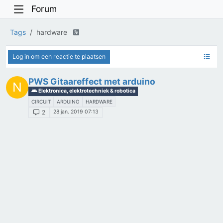
Forum
Tags
hardware
Log in om een reactie te plaatsen
PWS Gitaareffect met arduino
N
Elektronica, elektrotechniek & robotica
CIRCUIT
ARDUINO
HARDWARE
28 jan. 2019 07:13
2