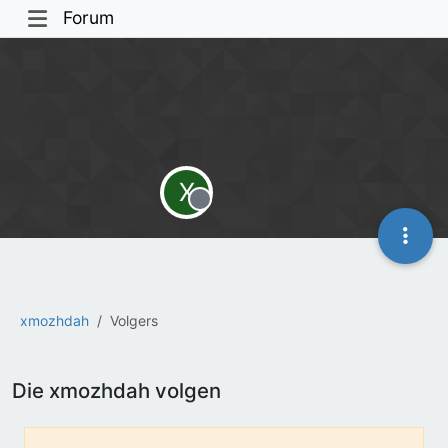
Forum
X
Offline
xmozhdah
Volgers
Die xmozhdah volgen