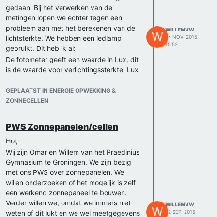
gedaan. Bij het verwerken van de
metingen lopen we echter tegen een
probleem aan met het berekenen van de
WILLEMVW
W
lichtsterkte. We hebben een ledlamp
24 NOV. 2015
15:52
gebruikt. Dit heb ik al:
De fotometer geeft een waarde in Lux, dit
is de waarde voor verlichtingssterkte. Lux
is ook te schrijven als lumen per m2.
Lumen is de eenheid van lichtstroom, dit is
GEPLAATST IN ENERGIE OPWEKKING &
anders te schrijven als candela keer
ZONNECELLEN
steradiaal. Candela is de eenheid van
lichtsterkte die uiteindelijk in de formule
PWS Zonnepanelen/cellen
P=I*A moet worden opgenomen.
Steradiaal is de eenheid van ruimtehoek,
Hoi,
dit is een waarde die aangeeft welk deel
Wij zijn Omar en Willem van het Praedinius
van het licht op een bepaald oppervlak
Gymnasium te Groningen. We zijn bezig
valt, dit is dan ook te berekenen via
met ons PWS over zonnepanelen. We
sr=A/r2. ? (iets met invalshoek, omdat het
willen onderzoeken of het mogelijk is zelf
geen gloeilamp is.)
een werkend zonnepaneel te bouwen.
We lopen dus vast bij het deel van de
Verder willen we, omdat we immers niet
WILLEMVW
W
ruimtehoek berekenen. Weten jullie hier
weten of dit lukt en we wel meetgegevens
22 SEP. 2015