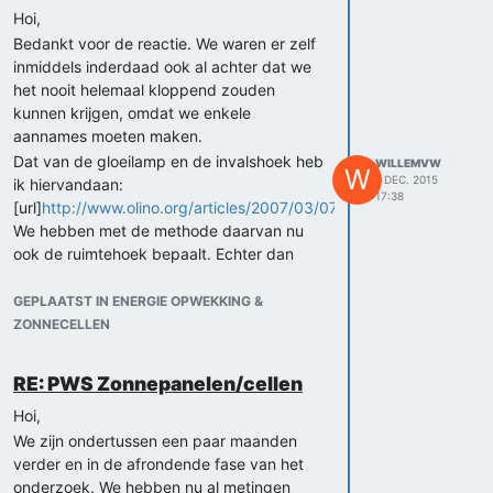
Hoi,
Bedankt voor de reactie. We waren er zelf
inmiddels inderdaad ook al achter dat we
het nooit helemaal kloppend zouden
kunnen krijgen, omdat we enkele
aannames moeten maken.
Dat van de gloeilamp en de invalshoek heb
WILLEMVW
W
1 DEC. 2015
ik hiervandaan:
17:38
[url]
http://www.olino.org/articles/2007/03/07/licht_grootheden#verl
We hebben met de methode daarvan nu
ook de ruimtehoek bepaalt. Echter dan
hebben we nog altijd niet de juiste
oppervlakte die je nodig hebt om van lux
GEPLAATST IN ENERGIE OPWEKKING &
naar lumen te rekenen. Bij die
ZONNECELLEN
conversiefactor heb je die oppervlakte ook
nodig. Kun je die oppervlakte aan de hand
RE: PWS Zonnepanelen/cellen
van de openingshoek bepalen of moeten
we daarvoor weer een andere meting
Hoi,
doen?
We zijn ondertussen een paar maanden
Groeten,
verder en in de afrondende fase van het
Willem
onderzoek. We hebben nu al metingen