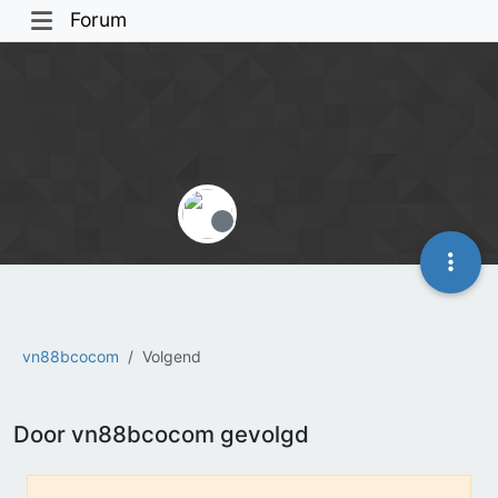
Forum
Offline
vn88bcocom
Volgend
Door vn88bcocom gevolgd