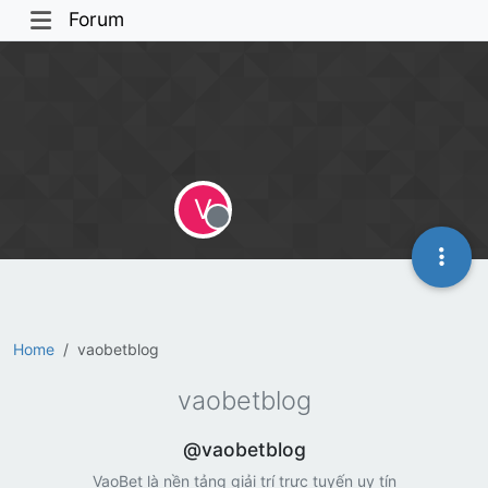
Forum
V
Offline
Home
vaobetblog
vaobetblog
@vaobetblog
VaoBet là nền tảng giải trí trực tuyến uy tín