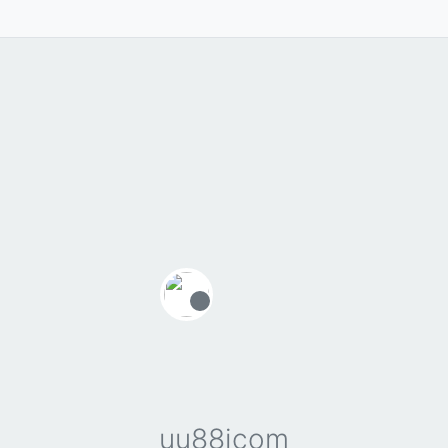
Offline
uu88icom