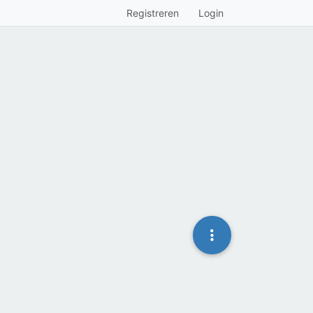
Registreren
Login