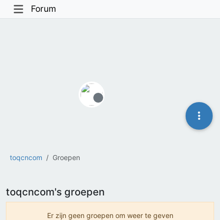
Forum
Offline
toqcncom
Groepen
toqcncom's groepen
Er zijn geen groepen om weer te geven