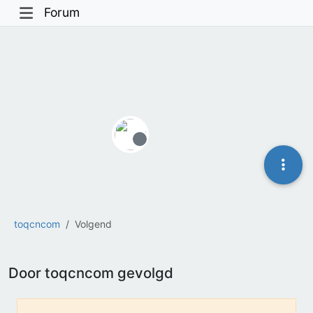
Forum
Offline
toqcncom
Volgend
Door toqcncom gevolgd