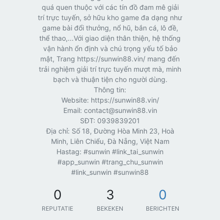
quá quen thuộc với các tín đồ đam mê giải
trí trực tuyến, sở hữu kho game đa dạng như
game bài đổi thưởng, nổ hũ, bắn cá, lô đề,
thể thao,...Với giao diện thân thiện, hệ thống
vận hành ổn định và chú trọng yếu tố bảo
mật, Trang https://sunwin88.vin/ mang đến
trải nghiệm giải trí trực tuyến mượt mà, minh
bạch và thuận tiện cho người dùng.
Thông tin:
Website: https://sunwin88.vin/
Email: contact@sunwin88.vin
SĐT: 0939839201
Địa chỉ: Số 18, Đường Hòa Minh 23, Hoà
Minh, Liên Chiểu, Đà Nẵng, Việt Nam
Hastag: #sunwin #link_tai_sunwin
#app_sunwin #trang_chu_sunwin
#link_sunwin #sunwin88
0
3
0
REPUTATIE
BEKEKEN
BERICHTEN