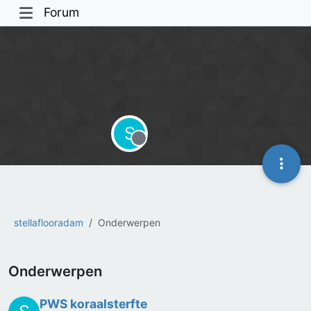
Forum
S
Offline
stellaflooradam
Onderwerpen
Onderwerpen
PWS koraalsterfte