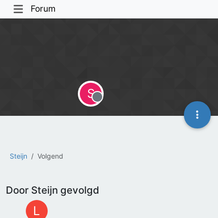
Forum
S
Offline
Steijn
Volgend
Door Steijn gevolgd
L