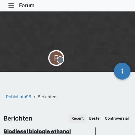
Forum
R
Offline
RobinLuth98
Berichten
Berichten
Recent
Beste
Controversial
Biodiesel biologie ethanol