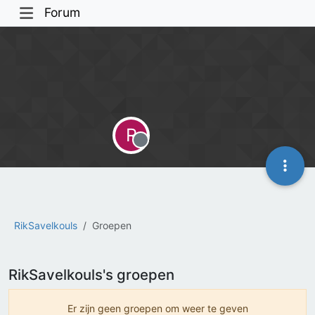
Forum
R
Offline
RikSavelkouls
Groepen
RikSavelkouls's groepen
Er zijn geen groepen om weer te geven