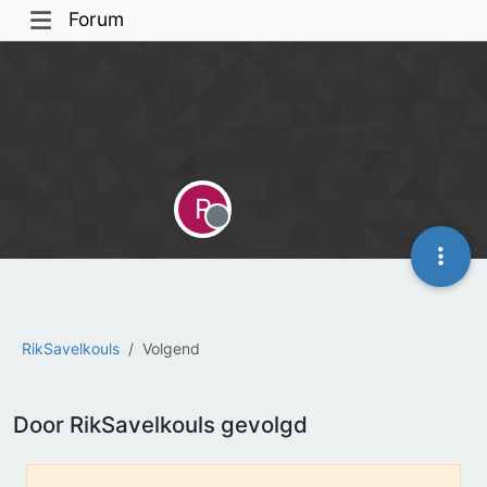
Forum
R
Offline
RikSavelkouls
Volgend
Door RikSavelkouls gevolgd