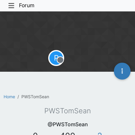
Forum
P
Offline
Home
PWSTomSean
PWSTomSean
@PWSTomSean