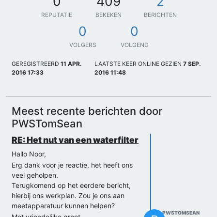
0
409
2
REPUTATIE
BEKEKEN
BERICHTEN
0
0
VOLGERS
VOLGEND
GEREGISTREERD
11 APR.
LAATSTE KEER ONLINE GEZIEN
7 SEP.
2016 17:33
2016 11:48
Meest recente berichten door
PWSTomSean
RE: Het nut van een waterfilter
Hallo Noor,
Erg dank voor je reactie, het heeft ons
veel geholpen.
Terugkomend op het eerdere bericht,
hierbij ons werkplan. Zou je ons aan
meetapparatuur kunnen helpen?
PWSTOMSEAN
Met vriendelijke groet,