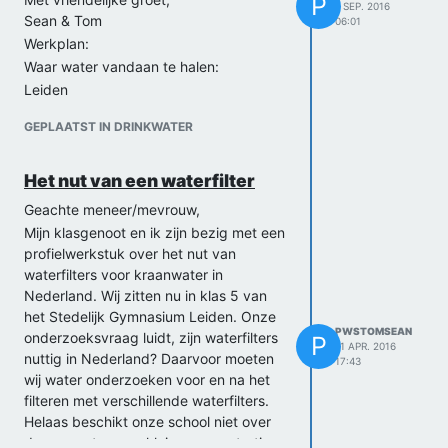
P
1 SEP. 2016
Sean & Tom
06:01
Werkplan:
Waar water vandaan te halen:
Leiden
Leiden is gekozen uit interesse omdat
GEPLAATST IN DRINKWATER
wij beiden hier naar school gaan en in
de buurt wonen. Ook heeft Leiden voor
zover wij weten geen factoren die het
Het nut van een waterfilter
water negatief kunnen beïnvloeden.
Geachte meneer/mevrouw,
Barneveld
Mijn klasgenoot en ik zijn bezig met een
Rondom om Barneveld is veel landbouw,
profielwerkstuk over het nut van
waardoor er een gevaarlijke
waterfilters voor kraanwater in
hoeveelheid nitraat, een giftige stof die
Nederland. Wij zitten nu in klas 5 van
ter bestrijding van ongedierte en
het Stedelijk Gymnasium Leiden. Onze
onkruid gebruikt wordt, in het
PWSTOMSEAN
onderzoeksvraag luidt, zijn waterfilters
P
kraanwater zou kunnen zitten.
11 APR. 2016
nuttig in Nederland? Daarvoor moeten
17:43
Rotterdam (2x)
wij water onderzoeken voor en na het
In Rotterdam staan veel chemische
filteren met verschillende waterfilters.
fabrieken, waardoor er veel chemische
Helaas beschikt onze school niet over
stoffen in het water zouden kunnen
de apparatuur om kleine concentraties