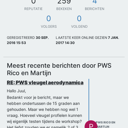
0
259
4
REPUTATIE
BEKEKEN
BERICHTEN
0
0
VOLGERS
VOLGEND
GEREGISTREERD
30 SEP.
LAATSTE KEER ONLINE GEZIEN
7 JAN.
2016 15:53
2017 14:30
Meest recente berichten door PWS
Rico en Martijn
RE: PWS vleugel aerodynamica
Hallo Juul,
Bedankt voor je bericht, maar we
hebben ondertussen de 15 graden aan
gehouden. Maar we hebben nog wel 1
vraag. Hoeveel vleugel profielen kunnen
wij eigenlijk testen tijdens de workshop?
PWS RICO EN
P
Het liefst zouden we er namelijk 2 of 3
MARTIJN