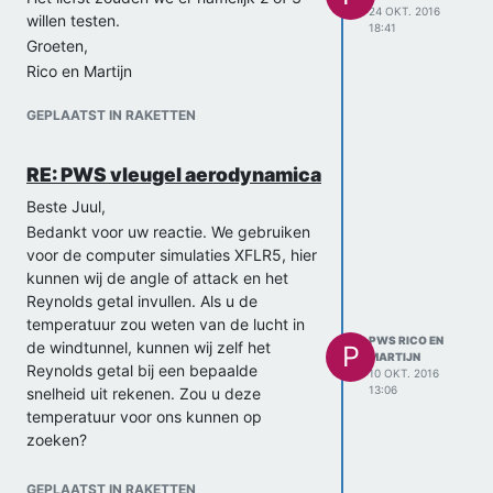
24 OKT. 2016
willen testen.
18:41
Groeten,
Rico en Martijn
GEPLAATST IN RAKETTEN
RE: PWS vleugel aerodynamica
Beste Juul,
Bedankt voor uw reactie. We gebruiken
voor de computer simulaties XFLR5, hier
kunnen wij de angle of attack en het
Reynolds getal invullen. Als u de
temperatuur zou weten van de lucht in
PWS RICO EN
de windtunnel, kunnen wij zelf het
P
MARTIJN
Reynolds getal bij een bepaalde
10 OKT. 2016
13:06
snelheid uit rekenen. Zou u deze
temperatuur voor ons kunnen op
zoeken?
Groeten,
Rico en Martijn
GEPLAATST IN RAKETTEN