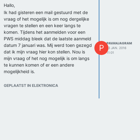
Hallo,
Ik had gisteren een mail gestuurd met de
vraag of het mogelijk is om nog dergelijke
vragen te stellen en een keer langs te
komen. Tijdens het aanmelden voor een
PWS middag bleek dat de laatste aanmeld
PAVANJAGRAM
datum 7 januari was. Mij werd toen gezegd
P
13 JAN. 2016
dat ik mijn vraag hier kon stellen. Nou is
11:01
mijn vraag of het nog mogelijk is om langs
te kunnen komen of er een andere
mogelijkheid is.
groeten,
Pavan Jagram
GEPLAATST IN ELEKTRONICA