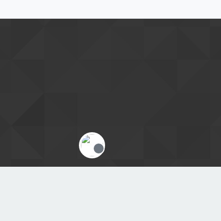
Offline