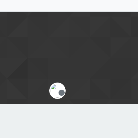
Offline