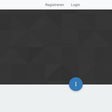
Registreren
Login