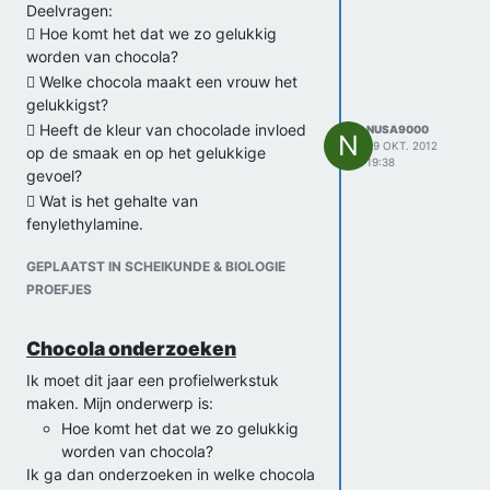
bindingen bevatten.
Deelvragen:
Thank you
 Hoe komt het dat we zo gelukkig
worden van chocola?
 Welke chocola maakt een vrouw het
gelukkigst?
 Heeft de kleur van chocolade invloed
NUSA9000
N
29 OKT. 2012
op de smaak en op het gelukkige
19:38
gevoel?
 Wat is het gehalte van
fenylethylamine.
Mijn hypothese:
GEPLAATST IN SCHEIKUNDE & BIOLOGIE
Ik denk dat puur chocola het meeste
PROEFJES
‘fenylethylamine’ stof bevat. Omdat het
dan puur chocola is en niets bij
toegevoegd is.
Chocola onderzoeken
Werkplan:
Ik moet dit jaar een profielwerkstuk
Chocolade kopen. Verschillende
maken. Mijn onderwerp is:
soorten.
Hoe komt het dat we zo gelukkig
Enquête maken . Vrouwen onderzoeken
worden van chocola?
wat voor chocola ze het gelukkigst
Ik ga dan onderzoeken in welke chocola
maakt.