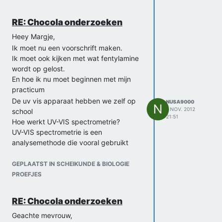
RE: Chocola onderzoeken
Heey Margje,
Ik moet nu een voorschrift maken.
Ik moet ook kijken met wat fentylamine
wordt op gelost.
En hoe ik nu moet beginnen met mijn
practicum
De uv vis apparaat hebben we zelf op
NUSA9000
N
1 NOV. 2012
school
21:51
Hoe werkt UV-VIS spectrometrie?
UV-VIS spectrometrie is een
analysemethode die vooral gebruikt
wordt om de concentratie van een stof
in een te onderzoeken monster te
GEPLAATST IN SCHEIKUNDE & BIOLOGIE
bepalen. De techniek berust op de
PROEFJES
absorptie van ultravioletlicht (UV) of
zichtbaar licht (VIS = visible =
RE: Chocola onderzoeken
zichtbaar). UV-VIS spectrometrie wordt
vooral gebruikt voor stoffen die dubbele
Geachte mevrouw,