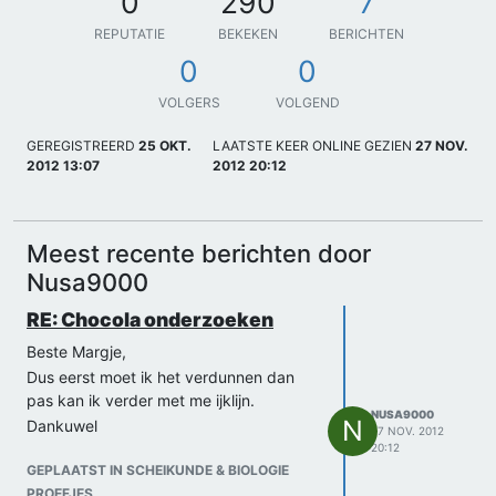
0
290
7
REPUTATIE
BEKEKEN
BERICHTEN
0
0
VOLGERS
VOLGEND
GEREGISTREERD
25 OKT.
LAATSTE KEER ONLINE GEZIEN
27 NOV.
2012 13:07
2012 20:12
Meest recente berichten door
Nusa9000
RE: Chocola onderzoeken
Beste Margje,
Dus eerst moet ik het verdunnen dan
pas kan ik verder met me ijklijn.
NUSA9000
N
Dankuwel
27 NOV. 2012
20:12
GEPLAATST IN SCHEIKUNDE & BIOLOGIE
PROEFJES