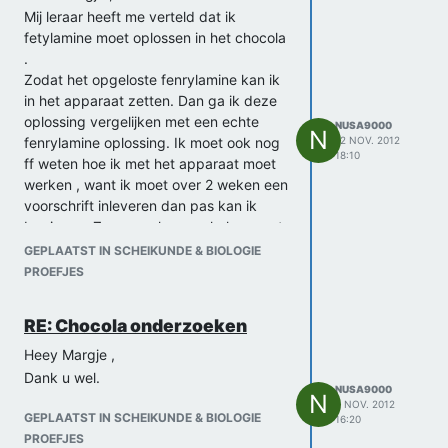
Mij leraar heeft me verteld dat ik
fetylamine moet oplossen in het chocola
.
Zodat het opgeloste fenrylamine kan ik
in het apparaat zetten. Dan ga ik deze
oplossing vergelijken met een echte
NUSA9000
N
fenrylamine oplossing. Ik moet ook nog
12 NOV. 2012
18:10
ff weten hoe ik met het apparaat moet
werken , want ik moet over 2 weken een
voorschrift inleveren dan pas kan ik
beginnen. Zou u me kunnen helpen met
een voorschrift.
GEPLAATST IN SCHEIKUNDE & BIOLOGIE
Alvast bedankt
PROEFJES
RE: Chocola onderzoeken
Heey Margje ,
Dank u wel.
NUSA9000
N
2 NOV. 2012
GEPLAATST IN SCHEIKUNDE & BIOLOGIE
16:20
PROEFJES