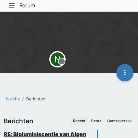
Forum
N
Offline
Nslkhs
Berichten
Berichten
Recent
Beste
Controversial
RE: Bioluminiscentie van Algen