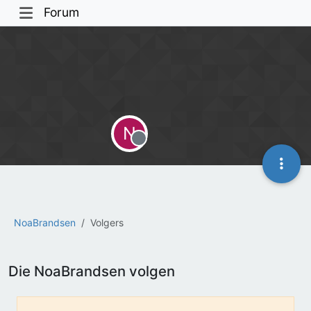
Forum
N
Offline
NoaBrandsen
Volgers
Die NoaBrandsen volgen