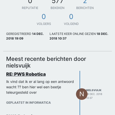
0
577
2
REPUTATIE
BEKEKEN
BERICHTEN
0
0
VOLGERS
VOLGEND
GEREGISTREERD
14 DEC.
LAATSTE KEER ONLINE GEZIEN
18 DEC.
2018 19:09
2018 10:37
Meest recente berichten door
nielsvuijk
RE: PWS Robotica
Ik vind dat ik er al lang op een antwoord
wacht ?? ben hier wel een beetje
NIELSVUIJK
teleurgesteld over
N
18 DEC. 2018
10:37
GEPLAATST IN INFORMATICA