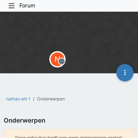
Forum
N
Offline
nathan.ehi 1
Onderwerpen
Onderwerpen
Deze gebruiker heeft nog geen onderwerpen gestart.