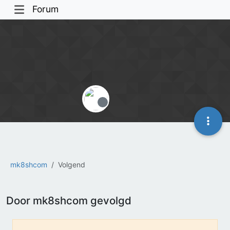
Forum
Offline
mk8shcom
Volgend
Door mk8shcom gevolgd