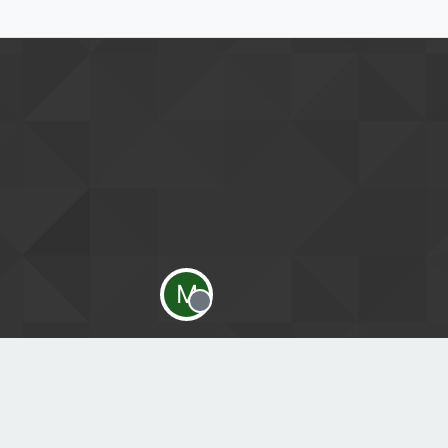
M
Offline