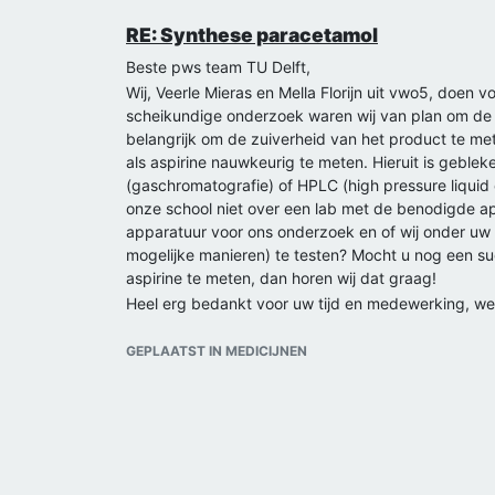
RE: Synthese paracetamol
Beste pws team TU Delft,
Wij, Veerle Mieras en Mella Florijn uit vwo5, doen
scheikundige onderzoek waren wij van plan om de sy
belangrijk om de zuiverheid van het product te m
als aspirine nauwkeurig te meten. Hieruit is gebl
(gaschromatografie) of HPLC (high pressure liquid
onze school niet over een lab met de benodigde ap
apparatuur voor ons onderzoek en of wij onder uw
mogelijke manieren) te testen? Mocht u nog een 
aspirine te meten, dan horen wij dat graag!
Heel erg bedankt voor uw tijd en medewerking, we 
Met vriendelijke groet,
GEPLAATST IN MEDICIJNEN
Veerle Mieras en Mella Florijn