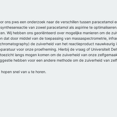
 voor ons pws een onderzoek naar de verschillen tussen paracetamol e
nthesereactie van zowel paracetamol als aspirine te optimaliseren. H
eten. Wij hebben ons georiënteerd over mogelijke manieren om de zu
eken dat door middel van de toepassing van massaspectrometrie, infr
 chromatography) de zuiverheid van het reactieproduct nauwkeurig i
paratuur voor onze proefneming. Hierbij de vraag of Universiteit De
 toezicht langs mogen komen om de zuiverheid van onze zelfgemaak
suggestie hebben voor een andere methode om de zuiverheid van ze
hopen snel van u te horen.