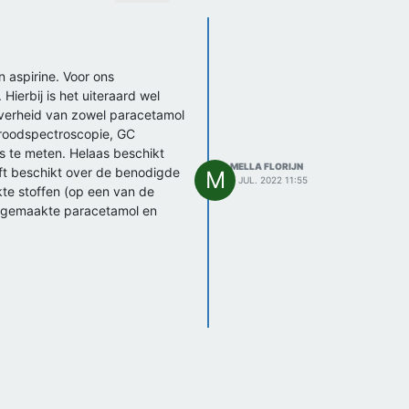
n aspirine. Voor ons
ierbij is het uiteraard wel
iverheid van zowel paracetamol
aroodspectroscopie, GC
s te meten. Helaas beschikt
MELLA FLORIJN
lft beschikt over de benodigde
M
7 JUL. 2022 11:55
te stoffen (op een van de
lfgemaakte paracetamol en