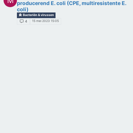
M
producerend E. coli (CPE, multiresistente E.
coli)
Bacteriën & virussen
15 mei 2023 15:05
4