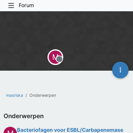
Forum
M
Offline
masriska
Onderwerpen
Onderwerpen
Bacteriofagen voor ESBL/Carbapenemase