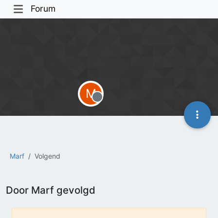
Forum
M
Offline
Marf
Volgend
Door Marf gevolgd