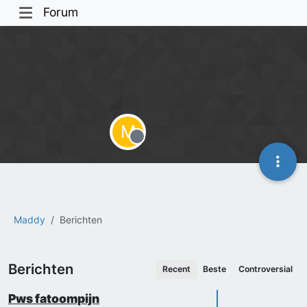
Forum
M
Offline
Maddy
Berichten
Berichten
Recent
Beste
Controversial
Pws fatoompijn