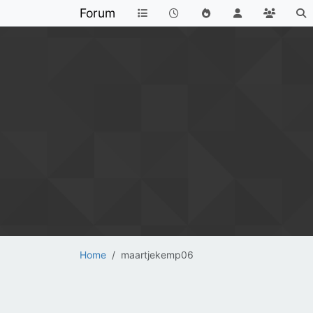
Forum
Home
maartjekemp06