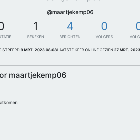
@maartjekemp06
0
1
4
0
UTATIE
BEKEKEN
BERICHTEN
VOLGERS
VOL
GISTREERD
9 MRT. 2023 08:08
LAATSTE KEER ONLINE GEZIEN
27 MRT. 2023
oor maartjekemp06
uitkomen