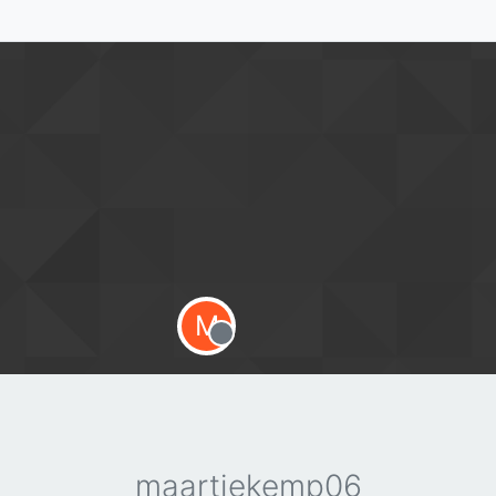
M
Offline
maartjekemp06