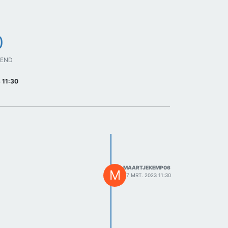
0
GEND
 11:30
MAARTJEKEMP06
M
27 MRT. 2023 11:30