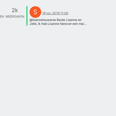
2k
S
18 jun. 2018 11:06
TEN
WEERGAVEN
@lisannelouwerse Beste Lisanne en
Jelle, Ik heb Lisanne hierover een mail
gestuurd. Groetjes, Sanne