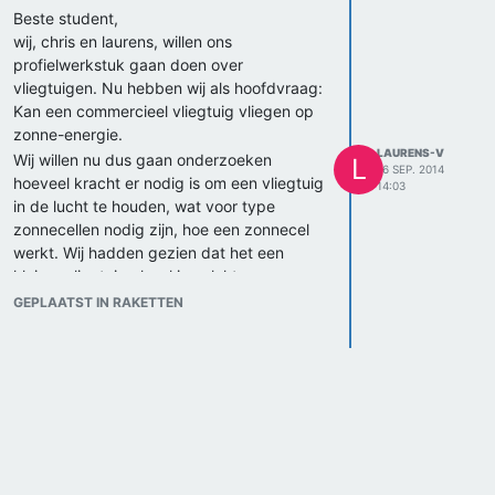
Beste student,
wij, chris en laurens, willen ons
profielwerkstuk gaan doen over
vliegtuigen. Nu hebben wij als hoofdvraag:
Kan een commercieel vliegtuig vliegen op
zonne-energie.
LAURENS-V
Wij willen nu dus gaan onderzoeken
L
16 SEP. 2014
hoeveel kracht er nodig is om een vliegtuig
14:03
in de lucht te houden, wat voor type
zonnecellen nodig zijn, hoe een zonnecel
werkt. Wij hadden gezien dat het een
kleiner vliegtuig al wel is gelukt op zonne-
energie te vliegen.
GEPLAATST IN RAKETTEN
Wij hopen dus advies te krijgen hier over,
en hoe we eigenlijk verder moeten gaan,
want wij zouden niet precies weten hoe we
de hoeveelheid (elektrische) kracht uit
kunnen rekenen die nodig is of wat voor
motor er gebruikt moet gaan worden (of
moet worden uitgevonden in het ergste
geval).