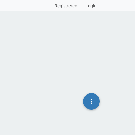
Registreren
Login