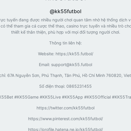
@kk55futbol
rực tuyến đang được nhiều người chơi quan tâm nhờ hệ thống dịch v
 có thể tham gia cá cược thể thao, casino trực tuyến và nhiều trò ch
thiết kế thân thiện, phù hợp với mọi đối tượng người chơi.
Thông tin liên hệ:
Website: https://kk55.futbol/
Email: support@kk55.futbol
 chỉ: 67A Nguyễn Sơn, Phú Thạnh, Tân Phú, Hồ Chí Minh 760820, Vie
Số điện thoại: 0865231455
KK55Bet #KK55Game #KK55Live #KK55App #KK55Official #KK55T
https://twitter.com/kk55futbol
https://www.pinterest.com/kk55futbol/
https://profile.hatena.ne.jp/kk55futbol/