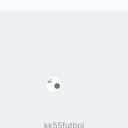
Offline
kk55futbol