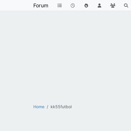
Forum
Home
kk55futbol