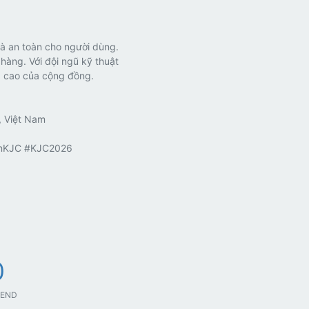
và an toàn cho người dùng.
hàng. Với đội ngũ kỹ thuật
 cao của cộng đồng.
, Việt Nam
anKJC #KJC2026
0
GEND