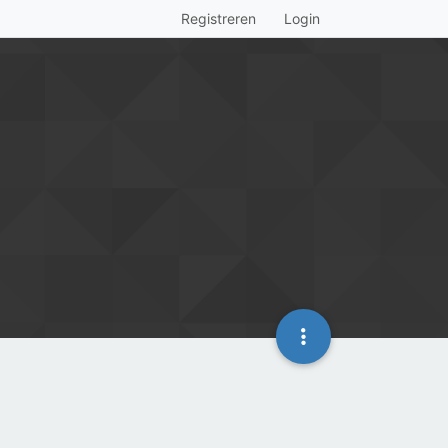
Registreren
Login