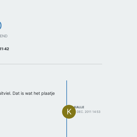
0
GEND
11:42
viel. Dat is wat het plaatje
KALLE
K
3 DEC. 2011 14:53