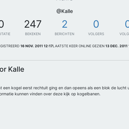
@Kalle
0
247
2
0
UTATIE
BEKEKEN
BERICHTEN
VOLGERS
VOL
EGISTREERD
16 NOV. 2011 12:17
LAATSTE KEER ONLINE GEZIEN
13 DEC. 2011 
or Kalle
 een kogel eerst rechtuit ging en dan opeens als een blok de lucht uit
nformatie kunnen vinden over deze kijk op kogelbanen.