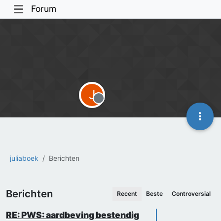
Forum
J
Offline
juliaboek
Berichten
Berichten
Recent
Beste
Controversial
RE: PWS: aardbeving bestendig