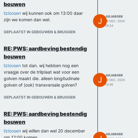
bouwen
lizloosen
wij kunnen ook om 13:00 daar
JULIABOEK
J
zijn we komen dan wel.
19 DEC. 2024
19:24
GEPLAATST IN GEBOUWEN & BRUGGEN
RE: PWS: aardbeving bestendig
bouwen
lizloosen
tot dan. wij hebben nog een
vraagje over de trilplaat wat voor een
JULIABOEK
J
golven maakt die. alleen longitudinale
12 DEC. 2024
golven of (ook) transversale golven?
14:36
GEPLAATST IN GEBOUWEN & BRUGGEN
RE: PWS: aardbeving bestendig
bouwen
lizloosen
wij willen dan wel 20 december
JULIABOEK
om 12:00 komen