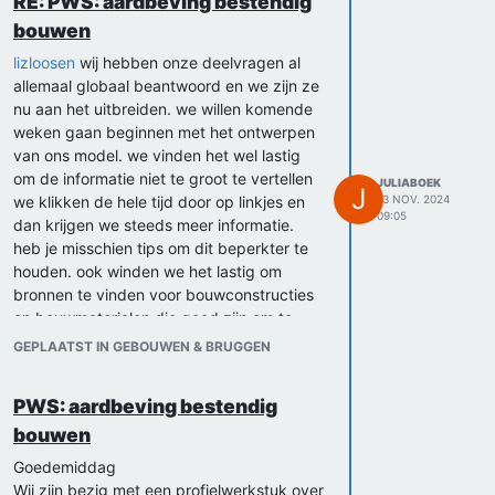
RE: PWS: aardbeving bestendig
bouwen
lizloosen
wij hebben onze deelvragen al
allemaal globaal beantwoord en we zijn ze
nu aan het uitbreiden. we willen komende
weken gaan beginnen met het ontwerpen
van ons model. we vinden het wel lastig
om de informatie niet te groot te vertellen
JULIABOEK
J
we klikken de hele tijd door op linkjes en
13 NOV. 2024
09:05
dan krijgen we steeds meer informatie.
heb je misschien tips om dit beperkter te
houden. ook winden we het lastig om
bronnen te vinden voor bouwconstructies
en bouwmaterialen die goed zijn om te
gebruiken bij het aadrbeving bestendig te
GEPLAATST IN GEBOUWEN & BRUGGEN
bouwen. heb je ook tips voor bronnen
daarover? heb je ook nog tips in het
PWS: aardbeving bestendig
algemeen voor het schrijven van een pws?
bouwen
wij hebben 80 uur per persoon voor het
schrijven, gegevens verzamelen en
Goedemiddag
uitwerken van het pws. wij zouden in
Wij zijn bezig met een profielwerkstuk over