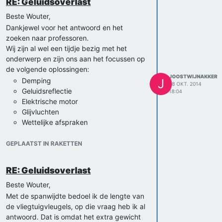
RE: Geluidsoverlast
Met vriendelijke groet,
Beste Wouter,
Joost en Thomas
Dankjewel voor het antwoord en het
zoeken naar professoren.
Wij zijn al wel een tijdje bezig met het
onderwerp en zijn ons aan het focussen op
de volgende oplossingen:
JOOSTWIJNAKKER
Demping
J
28 OKT. 2014
Geluidsreflectie
18:04
Elektrische motor
Glijvluchten
Wettelijke afspraken
Vliegroutes
De laatste drie zijn al in gebruik en de
GEPLAATST IN RAKETTEN
eerste drie willen we graag verder
onderzoeken. We hebben al wel veel
RE: Geluidsoverlast
informatie gevonden over de oplossingen.
Maar het is goed dat je zegt dat we met
Beste Wouter,
op enkele oplossingen moeten richten
Met de spanwijdte bedoel ik de lengte van
want inderdaad anders wordt het wel erg
de vliegtuigvleugels, op die vraag heb ik al
breed. Maar voor de eerste drie
antwoord. Dat is omdat het extra gewicht