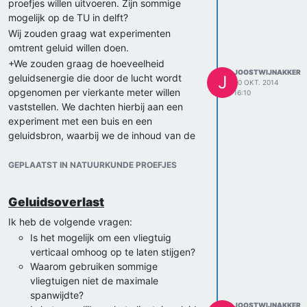
proefjes willen uitvoeren. Zijn sommige
berekeningen die we moeten doen. Ik
mogelijk op de TU in delft?
hoop dat je ons verder kan helpen.
Wij zouden graag wat experimenten
Alvast bedankt!
omtrent geluid willen doen.
Joost en Thomas
+We zouden graag de hoeveelheid
JOOSTWIJNAKKER
geluidsenergie die door de lucht wordt
J
20 OKT. 2014
opgenomen per vierkante meter willen
16:10
vaststellen. We dachten hierbij aan een
experiment met een buis en een
geluidsbron, waarbij we de inhoud van de
buis zouden kunnen berekenen. En dat we
hierbij een verschil in ruimte, temperatuur,
GEPLAATST IN NATUURKUNDE PROEFJES
frequentie en de dichtheid van de lucht
konden zien wat voor invloed deze
Geluidsoverlast
factoren hebben.
-geluidsbron
Ik heb de volgende vragen:
-decibelmeter
Is het mogelijk om een vliegtuig
-buizen
verticaal omhoog op te laten stijgen?
-slimme natuurkunde nerd/deskundige die
Waarom gebruiken sommige
ons kan helpen
vliegtuigen niet de maximale
+Een experiment met isolatiematerialen,
spanwijdte?
JOOSTWIJNAKKER