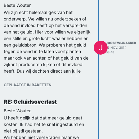
Beste Wouter,
Wij zijn echt helemaal gek van het
onderwerp. We willen nu onderzoeken of
de wind invloed heeft op het verspreiden
van het geluid. Hier voor willen we eigenlijk
een stille en grote lucht waaier hebben en
JOOSTWIJNAKKER
een geluidsbron. We proberen het geluid
J
26 NOV. 2014
tegen de wind in te laten voortplanten
08:48
maar ook van achter, of het geluid van de
zijkant produceren kijken of dit invloed
heeft. Dus wij dachten direct aan jullie
windtunnel, maar wisten of niet of dit
mogelijk was.
GEPLAATST IN RAKETTEN
Met vriendelijke groet,
Thomas en Joost
RE: Geluidsoverlast
Beste Wouter,
U heeft gelijk dat dat meer geluid gaat
kosten. Ik had het te snel ingestuurd en
niet bij stil gestaan.
Wij hebben niet veel vragen maar we