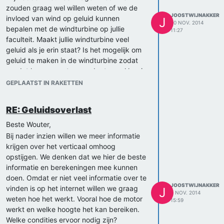
zouden graag wel willen weten of we de
JOOSTWIJNAKKER
invloed van wind op geluid kunnen
J
20 NOV. 2014
bepalen met de windturbine op jullie
11:27
faculteit. Maakt jullie windturbine veel
geluid als je erin staat? Is het mogelijk om
geluid te maken in de windturbine zodat
we dat kunnen meten zonder te veel herrie
van de windturbine te krijgen?
GEPLAATST IN RAKETTEN
Grt. Joost en Thomas
RE: Geluidsoverlast
Beste Wouter,
Bij nader inzien willen we meer informatie
krijgen over het verticaal omhoog
opstijgen. We denken dat we hier de beste
informatie en berekeningen mee kunnen
doen. Omdat er niet veel informatie over te
JOOSTWIJNAKKER
vinden is op het internet willen we graag
J
5 NOV. 2014
weten hoe het werkt. Vooral hoe de motor
15:59
werkt en welke hoogte het kan bereiken.
Welke condities ervoor nodig zijn?