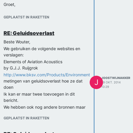
Groet,
Thomas Ramakers en Joost Wijnakker
GEPLAATST IN RAKETTEN
RE: Geluidsoverlast
Beste Wouter,
We gebruiken de volgende websites en
verslagen:
Elements of Aviation Acoustics
by G.J.J. Ruijgrok
http://www.bksv.com/Products/EnvironmentManagementSolutio
JOOSTWIJNAKKER
J
metingen van geluidsoverlast hoe ze dat
29 OKT. 2014
doen
10:29
Ik kan er maar twee toevoegen in dit
bericht.
We hebben ook nog andere bronnen maar
die staan bij Thomas in het document. Hij
GEPLAATST IN RAKETTEN
focust op de vliegroutes en later
geluidsreflectie. Voor de vliegroutes
gebruikt hij de website van bezoekbas.