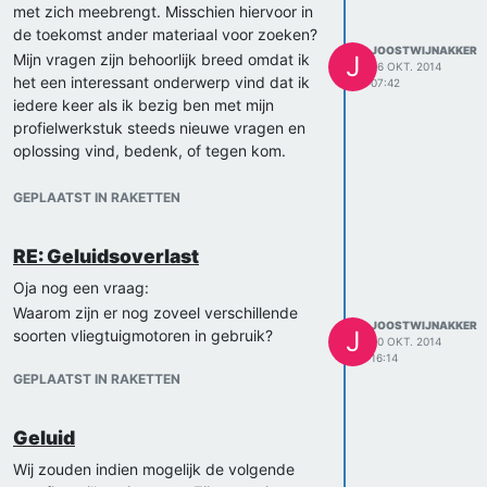
oplossingen zouden we graag
met zich meebrengt. Misschien hiervoor in
onderzoeken willen verrichten. Alleen
de toekomst ander materiaal voor zoeken?
JOOSTWIJNAKKER
kunnen we deze niet op school doen. Wij
Mijn vragen zijn behoorlijk breed omdat ik
J
26 OKT. 2014
hebben hiervoor de TU/e (profielwinkel)
het een interessant onderwerp vind dat ik
07:42
ook al geïnformeerd daaruit volgt een
iedere keer als ik bezig ben met mijn
snelle reactie maar ze schuiven het
profielwerkstuk steeds nieuwe vragen en
probleem steeds verder op. Ik had dit niet
oplossing vind, bedenk, of tegen kom.
verwacht van een TU die ook graag
De hoofdvraag van het profielwerkstuk is:
leerlingen wilt binnen halen voor andere
Hoe kunnen we geluidsoverlast rondom
GEPLAATST IN RAKETTEN
schooljaren. Daarom hoop ik dat de TU
Schiphol verbeteren?
delft wel ons kan helpen, zodat wij onze
Deelvragen zijn:
RE: Geluidsoverlast
berekeningen kunnen doen.
Wat is geluid en hoe horen we het?
Alvast bedankt,
Oja nog een vraag:
Zijn er al oplossingen?
Joost en Thomas
Wat zouden we nog kunnen veranderen?
Waarom zijn er nog zoveel verschillende
JOOSTWIJNAKKER
J
De
soorten vliegtuigmotoren in gebruik?
Het klopt dat we ons hadden in
20 OKT. 2014
geschreven voor een spreekuur dat leek
16:14
GEPLAATST IN RAKETTEN
ons(ik doe dit ook met iemand anders) ook
zeer interessant en nuttig. Ook heb ik nog
natuurkundige proefjes op het forum gezet
Geluid
omdat dit veel kan helpen met ons
Wij zouden indien mogelijk de volgende
profielwerkstuk voor resultaten en