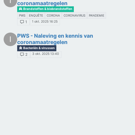
I
coronamaatregelen
Brandstoffen & biobrandstoffen
PWS
ENQUÊTE
CORONA
CORONAVIRUS
PANDEMIE
1 okt. 2025 16:25
1
PWS - Naleving en kennis van
I
coronamaatregelen
Bacteriën & virussen
3 okt. 2025 13:40
2