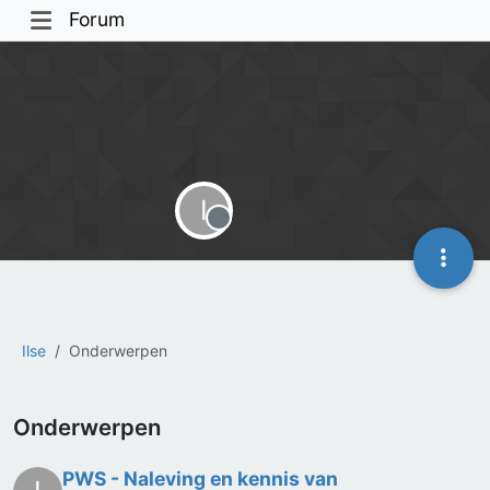
Forum
I
Offline
Ilse
Onderwerpen
Onderwerpen
PWS - Naleving en kennis van