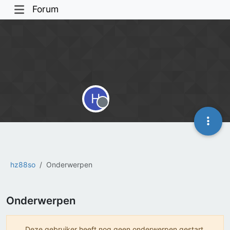
Forum
H
Offline
hz88so
Onderwerpen
Onderwerpen
Deze gebruiker heeft nog geen onderwerpen gestart.