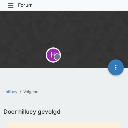
Forum
H
Offline
hillucy
Volgend
Door hillucy gevolgd